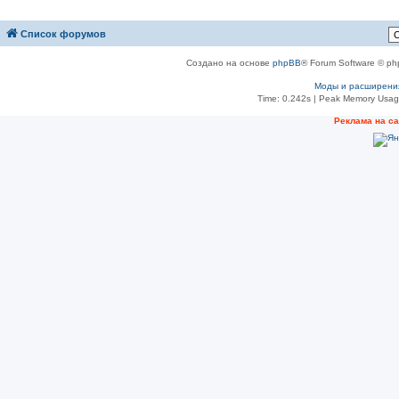
Список форумов
Создано на основе
phpBB
® Forum Software © ph
Моды и расширени
Time: 0.242s
| Peak Memory Usage
Реклама на с