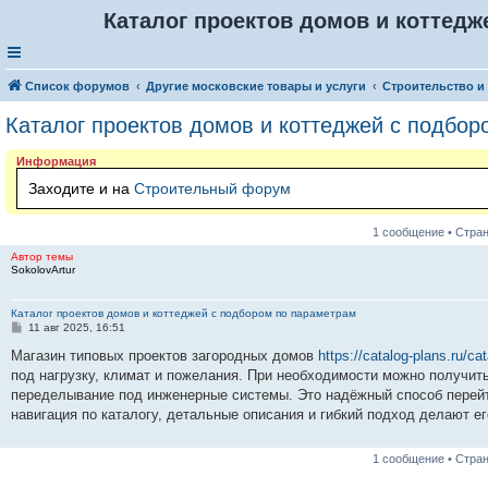
Каталог проектов домов и коттедж
Список форумов
Другие московские товары и услуги
Строительство и
Каталог проектов домов и коттеджей с подбо
Информация
Заходите и на
Строительный форум
1 сообщение • Стра
Автор темы
SokolovArtur
Каталог проектов домов и коттеджей с подбором по параметрам
С
11 авг 2025, 16:51
о
о
Магазин типовых проектов загородных домов
https://catalog-plans.ru/ca
б
под нагрузку, климат и пожелания. При необходимости можно получит
щ
е
переделывание под инженерные системы. Это надёжный способ перейти
н
навигация по каталогу, детальные описания и гибкий подход делают ег
и
е
1 сообщение • Стра