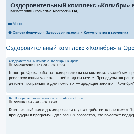
Оздоровительный комплекс «Колибри» 
Косметология и косметика. Московский FAQ
Меню
Список форумов
Здоровье и красота
Косметология и косметика
Оздоровительный комплекс «Колибри» в Орс
Оздоровительный комплекс «Колибри» в Орске
С
SokolovArtur
»
12 июл 2025, 13:23
о
о
В центре Орска работает оздоровительный комплекс «Колибри», п
б
расслабляющий массаж — всё в одном месте. Процедуры направле
щ
е
детские программы, а для пожилых — щадящие занятия. "Колибри"
н
и
е
Re: Оздоровительный комплекс «Колибри» в Орске
С
Adelina
»
03 июл 2026, 14:49
о
о
Комплексный подход к здоровью и отдыху действительно может бы
б
процедуры и программы для разных возрастов, это помогает подде
щ
е
н
и
е