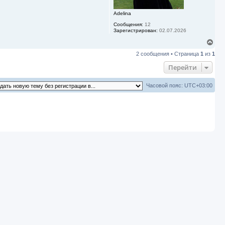
а
ч
Adelina
а
л
Сообщения:
12
у
Зарегистрирован:
02.07.2026
В
е
2 сообщения • Страница
1
из
1
р
н
Перейти
у
т
ь
Часовой пояс:
UTC+03:00
с
я
к
н
а
ч
а
л
у