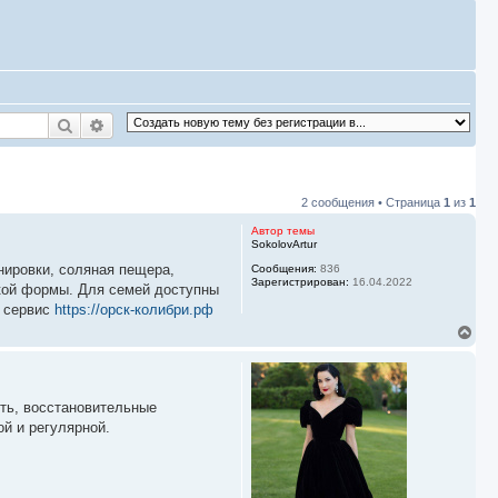
Поиск
Расширенный поиск
2 сообщения • Страница
1
из
1
Автор темы
SokolovArtur
нировки, соляная пещера,
Сообщения:
836
Зарегистрирован:
16.04.2022
кой формы. Для семей доступны
й сервис
https://орск-колибри.рф
В
е
р
н
у
ть, восстановительные
т
ь
й и регулярной.
с
я
к
н