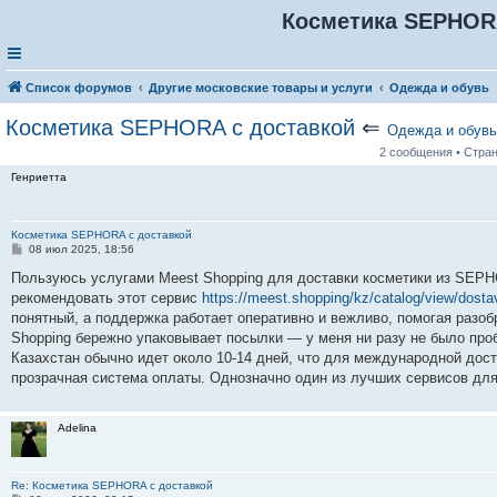
Косметика SEPHOR
Список форумов
Другие московские товары и услуги
Одежда и обувь
Косметика SEPHORA с доставкой
⇐
Одежда и обувь
2 сообщения • Стра
Генриетта
Косметика SEPHORA с доставкой
С
08 июл 2025, 18:56
о
о
Пользуюсь услугами Meest Shopping для доставки косметики из SEPH
б
рекомендовать этот сервис
https://meest.shopping/kz/catalog/view/dosta
щ
е
понятный, а поддержка работает оперативно и вежливо, помогая разоб
н
Shopping бережно упаковывает посылки — у меня ни разу не было п
и
е
Казахстан обычно идет около 10-14 дней, что для международной дос
прозрачная система оплаты. Однозначно один из лучших сервисов для 
Adelina
Re: Косметика SEPHORA с доставкой