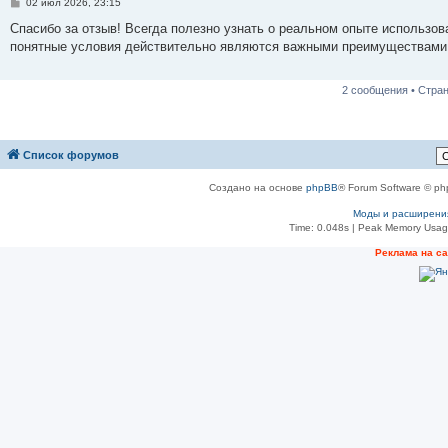
С
02 июл 2026, 23:15
о
о
Спасибо за отзыв! Всегда полезно узнать о реальном опыте использов
б
понятные условия действительно являются важными преимуществами п
щ
е
н
и
2 сообщения • Стра
е
Список форумов
Создано на основе
phpBB
® Forum Software © ph
Моды и расширени
Time: 0.048s
| Peak Memory Usage
Реклама на с