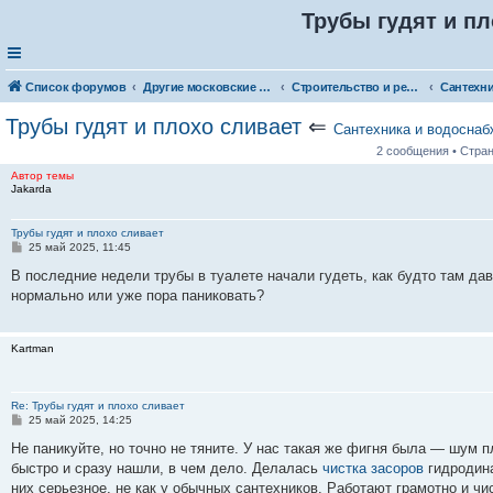
Трубы гудят и пл
Список форумов
Другие московские товары и услуги
Строительство и ремонт
Трубы гудят и плохо сливает
⇐
Сантехника и водоснаб
2 сообщения • Стра
Автор темы
Jakarda
Трубы гудят и плохо сливает
С
25 май 2025, 11:45
о
о
В последние недели трубы в туалете начали гудеть, как будто там да
б
нормально или уже пора паниковать?
щ
е
н
и
Kartman
е
Re: Трубы гудят и плохо сливает
С
25 май 2025, 14:25
о
о
Не паникуйте, но точно не тяните. У нас такая же фигня была — шум 
б
быстро и сразу нашли, в чем дело. Делалась
чистка засоров
гидродина
щ
е
них серьезное, не как у обычных сантехников. Работают грамотно и чи