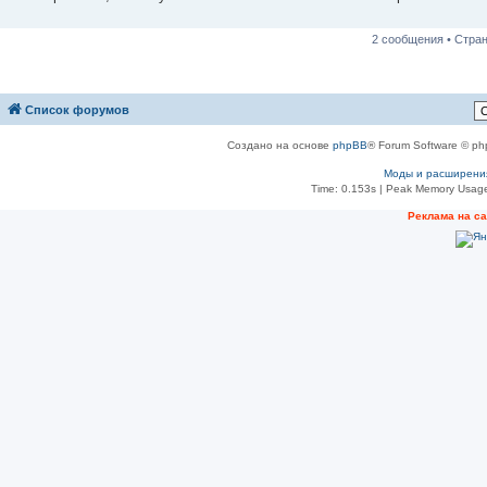
н
и
е
2 сообщения • Стра
Список форумов
Создано на основе
phpBB
® Forum Software © ph
Моды и расширени
Time: 0.153s
| Peak Memory Usage
Реклама на с