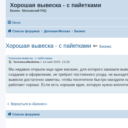
Хорошая вывеска - с пайетками
Бизнес. Московский FAQ
Меню
Список форумов
Деловая Москва
Бизнес
Хорошая вывеска - с пайетками
⇐
Бизнес
Хорошая вывеска - с пайетками
С
YaroslavaNedelina
»
14 май 2025, 13:29
о
о
Мы недавно открыли еще один магазин, для которого заказали выве
б
создание и оформление, не требуют постоянного ухода, не выходят 
щ
е
вывески достаточно заметны, чтобы посетители быстро находили н
н
работают хорошо. Если есть хорошая идея, которую нужно воплоти
и
е
Вернуться в «Бизнес»
Список форумов