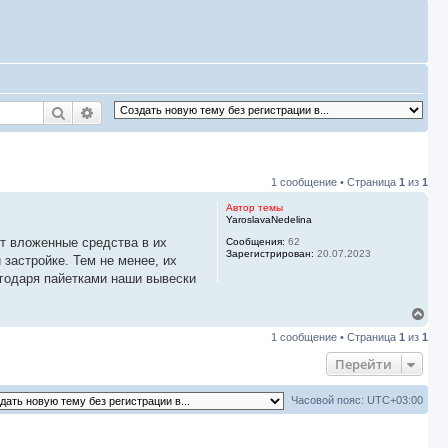
Поиск
Расширенный поиск
1 сообщение • Страница
1
из
1
Автор темы
YaroslavaNedelina
ют вложенные средства в их
Сообщения:
62
Зарегистрирован:
20.07.2023
 застройке. Тем не менее, их
агодаря пайетками наши вывески
В
е
1 сообщение • Страница
1
из
1
р
н
Перейти
у
т
ь
Часовой пояс:
UTC+03:00
с
я
к