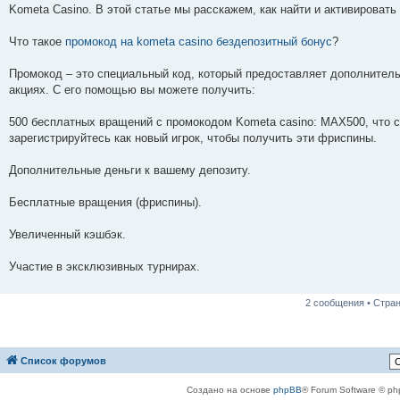
е
Kometa Casino. В этой статье мы расскажем, как найти и активировать
н
и
е
Что такое
промокод на kometa casino бездепозитный бонус
?
Промокод – это специальный код, который предоставляет дополнитель
акциях. С его помощью вы можете получить:
500 бесплатных вращений с промокодом Kometa casino: MAX500, что с
зарегистрируйтесь как новый игрок, чтобы получить эти фриспины.
Дополнительные деньги к вашему депозиту.
Бесплатные вращения (фриспины).
Увеличенный кэшбэк.
Участие в эксклюзивных турнирах.
2 сообщения • Стра
Список форумов
Создано на основе
phpBB
® Forum Software © ph