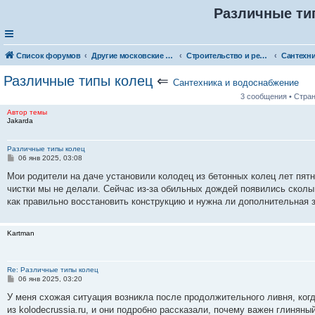
Различные ти
Список форумов
Другие московские товары и услуги
Строительство и ремонт
Различные типы колец
⇐
Сантехника и водоснабжение
3 сообщения • Стра
Автор темы
Jakarda
Различные типы колец
С
06 янв 2025, 03:08
о
о
Мои родители на даче установили колодец из бетонных колец лет пятн
б
чистки мы не делали. Сейчас из-за обильных дождей появились сколы,
щ
е
как правильно восстановить конструкцию и нужна ли дополнительная 
н
и
е
Kartman
Re: Различные типы колец
С
06 янв 2025, 03:20
о
о
У меня схожая ситуация возникла после продолжительного ливня, когд
б
из kolodecrussia.ru, и они подробно рассказали, почему важен глиняны
щ