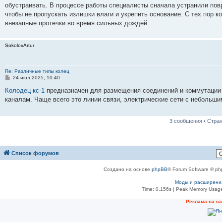
е
обустраивать. В процессе работы специалисты сначала устранили пов
н
чтобы не пропускать излишки влаги и укрепить основание. С тех пор к
и
е
внезапные протечки во время сильных дождей.
SokolovArtur
Re: Различные типы колец
С
24 июл 2025, 10:40
о
о
Колодец кс-1
предназначен для размещения соединений и коммутации
б
каналам. Чаще всего это линии связи, электрические сети с небольш
щ
е
н
и
3 сообщения • Стра
е
Список форумов
Создано на основе
phpBB
® Forum Software © ph
Моды и расширени
Time: 0.156s
| Peak Memory Usage
Реклама на с