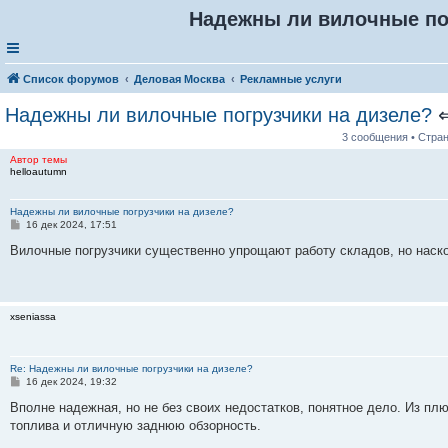
Надежны ли вилочные по
Список форумов
Деловая Москва
Рекламные услуги
Надежны ли вилочные погрузчики на дизеле?
3 сообщения • Стра
Автор темы
helloautumn
Надежны ли вилочные погрузчики на дизеле?
С
16 дек 2024, 17:51
о
о
Вилочные погрузчики существенно упрощают работу складов, но наско
б
щ
е
н
и
xseniassa
е
Re: Надежны ли вилочные погрузчики на дизеле?
С
16 дек 2024, 19:32
о
о
Вполне надежная, но не без своих недостатков, понятное дело. Из п
б
топлива и отличную заднюю обзорность.
щ
е