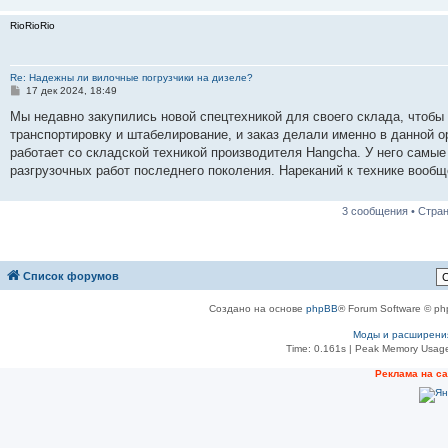
н
и
RioRioRio
е
Re: Надежны ли вилочные погрузчики на дизеле?
С
17 дек 2024, 18:49
о
о
Мы недавно закупились новой спецтехникой для своего склада, чтобы 
б
транспортировку и штабелирование, и заказ делали именно в данной 
щ
е
работает со складской техникой производителя Hangcha. У него сам
н
разгрузочных работ последнего поколения. Нареканий к технике вообщ
и
е
3 сообщения • Стра
Список форумов
Создано на основе
phpBB
® Forum Software © ph
Моды и расширени
Time: 0.161s
| Peak Memory Usage
Реклама на с