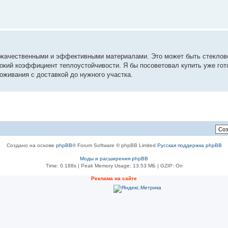
кокачественными и эффективными материалами. Это может быть стеклов
окий коэффициент теплоустойчивости. Я бы посоветовал купить уже гот
живания с доставкой до нужного участка.
Создано на основе
phpBB
® Forum Software © phpBB Limited
Русская поддержка phpBB
Моды и расширения phpBB
Time: 0.188s
| Peak Memory Usage: 13.53 МБ | GZIP: On
Реклама на сайте