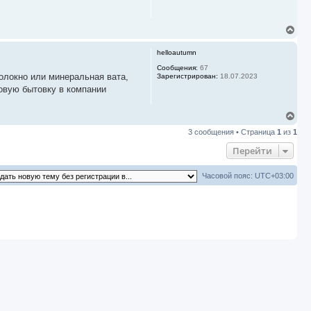
ь
с
я
В
к
е
н
р
а
helloautumn
н
ч
у
Сообщения:
67
а
олокно или минеральная вата,
Зарегистрирован:
18.07.2023
т
л
ь
овую бытовку в компании
у
с
я
В
к
е
н
3 сообщения • Страница
1
из
1
р
а
н
ч
Перейти
у
а
т
л
ь
у
Часовой пояс:
UTC+03:00
с
я
к
н
а
ч
а
л
у