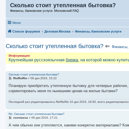
Сколько стоит утепленная бытовка?
Финансы, банковские услуги. Московский FAQ
Меню
Список форумов
Деловая Москва
Финансы, банковские услуги
Сколько стоит утепленная бытовка?
⇐
Финансы,
Информация
Крупнейшая русскоязычная
биржа
, на которой можно купи
Сколько стоит утепленная бытовка?
С
RioRioRio
»
09 дек 2024, 15:22
о
о
Планирую приобретать утепленную бытовку для четверых рабочих,
б
сориентировать меня по нынешним ценам на жилые бытовки?
щ
е
н
Последний раз редактировалось
RioRioRio
10 дек 2024, 16:00, всего редактировалос
и
е
Re: Сколько стоит утепленная бытовка?
С
xseniassa
»
09 дек 2024, 17:21
о
о
А чем обычно они утепляются, какими конкретно материалами? Ком
б