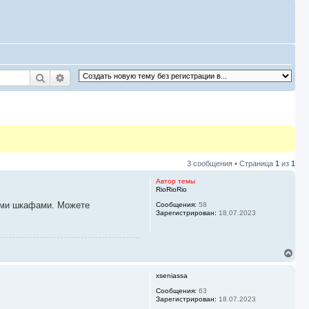
Поиск
Расширенный поиск
3 сообщения • Страница
1
из
1
Автор темы
RioRioRio
ными шкафами. Можете
Сообщения:
58
Зарегистрирован:
18.07.2023
В
е
р
xseniassa
н
у
Сообщения:
63
Зарегистрирован:
18.07.2023
т