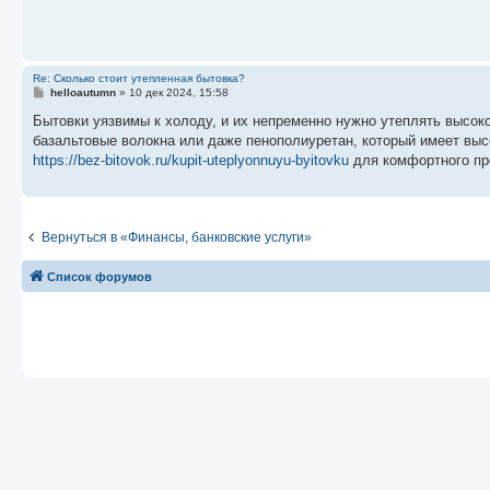
щ
е
н
и
е
Re: Сколько стоит утепленная бытовка?
С
helloautumn
»
10 дек 2024, 15:58
о
о
Бытовки уязвимы к холоду, и их непременно нужно утеплять высо
б
базальтовые волокна или даже пенополиуретан, который имеет выс
щ
е
https://bez-bitovok.ru/kupit-uteplyonnuyu-byitovku
для комфортного про
н
и
е
Вернуться в «Финансы, банковские услуги»
Список форумов