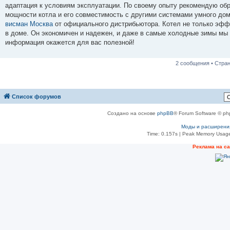
б
адаптация к условиям эксплуатации. По своему опыту рекомендую обр
щ
е
мощности котла и его совместимость с другими системами умного дом
н
висман Москва
от официального дистрибьютора. Котел не только эфф
и
е
в доме. Он экономичен и надежен, и даже в самые холодные зимы мы
информация окажется для вас полезной!
2 сообщения • Стра
Список форумов
Создано на основе
phpBB
® Forum Software © ph
Моды и расширени
Time: 0.157s
| Peak Memory Usage
Реклама на с