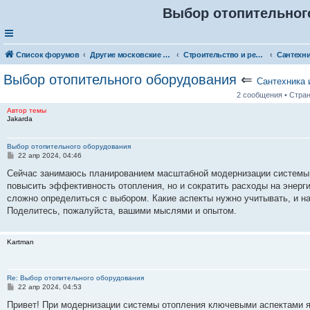
Выбор отопительног
Список форумов
Другие московские товары и услуги
Строительство и ремонт
Выбор отопительного оборудования
⇐
Сантехника 
2 сообщения • Стра
Автор темы
Jakarda
Выбор отопительного оборудования
С
22 апр 2024, 04:46
о
о
Сейчас занимаюсь планированием масштабной модернизации системы 
б
повысить эффективность отопления, но и сократить расходы на энерг
щ
е
сложно определиться с выбором. Какие аспекты нужно учитывать, и н
н
Поделитесь, пожалуйста, вашими мыслями и опытом.
и
е
Kartman
Re: Выбор отопительного оборудования
С
22 апр 2024, 04:53
о
о
Привет! При модернизации системы отопления ключевыми аспектами 