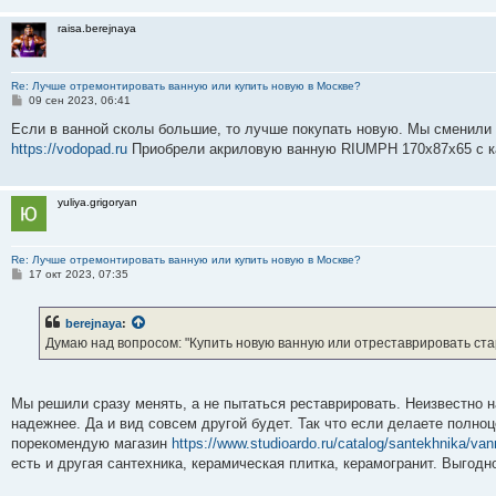
н
и
raisa.berejnaya
е
Re: Лучше отремонтировать ванную или купить новую в Москве?
С
09 сен 2023, 06:41
о
о
Если в ванной сколы большие, то лучше покупать новую. Мы сменили 
б
https://vodopad.ru
Приобрели акриловую ванную RIUMPH 170х87х65 с ка
щ
е
н
и
yuliya.grigoryan
е
Re: Лучше отремонтировать ванную или купить новую в Москве?
С
17 окт 2023, 07:35
о
о
б
berejnaya
:
щ
е
Думаю над вопросом: "Купить новую ванную или отреставрировать ста
н
и
е
Мы решили сразу менять, а не пытаться реставрировать. Неизвестно на
надежнее. Да и вид совсем другой будет. Так что если делаете полноц
порекомендую магазин
https://www.studioardo.ru/catalog/santekhnika/van
есть и другая сантехника, керамическая плитка, керамогранит. Выгодн