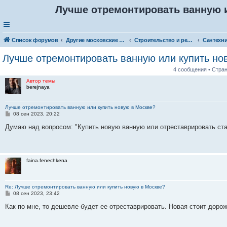
Лучше отремонтировать ванную 
Список форумов
Другие московские товары и услуги
Строительство и ремонт
Лучше отремонтировать ванную или купить но
4 сообщения • Стра
Автор темы
berejnaya
Лучше отремонтировать ванную или купить новую в Москве?
С
08 сен 2023, 20:22
о
о
Думаю над вопросом: "Купить новую ванную или отреставрировать ст
б
щ
е
н
и
faina.fenechkena
е
Re: Лучше отремонтировать ванную или купить новую в Москве?
С
08 сен 2023, 23:42
о
о
Как по мне, то дешевле будет ее отреставрировать. Новая стоит дорож
б
щ
е