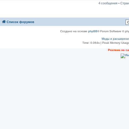
4 сообщения • Стра
Список форумов
Создано на основе
phpBB
® Forum Software © ph
Моды и расширени
Time: 0.064s
| Peak Memory Usage
Реклама на с