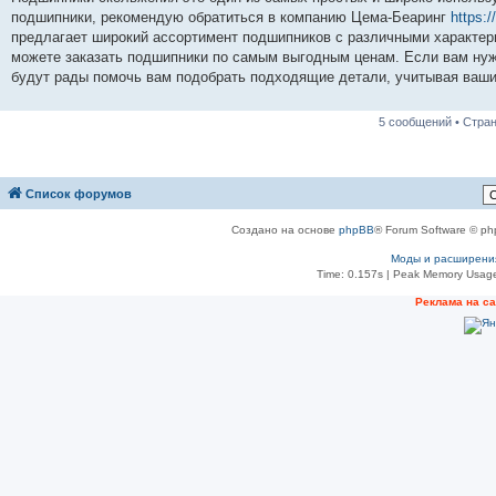
б
подшипники, рекомендую обратиться в компанию Цема-Беаринг
https:
щ
е
предлагает широкий ассортимент подшипников с различными характери
н
можете заказать подшипники по самым выгодным ценам. Если вам нуж
и
е
будут рады помочь вам подобрать подходящие детали, учитывая ваши
5 сообщений • Стра
Список форумов
Создано на основе
phpBB
® Forum Software © ph
Моды и расширени
Time: 0.157s
| Peak Memory Usage
Реклама на с