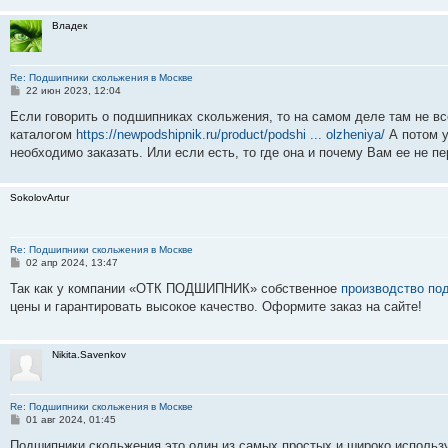
н
и
Владек
е
Re: Подшипники скольжения в Москве
С
22 июн 2023, 12:04
о
о
Если говорить о подшипниках скольжения, то на самом деле там не в
б
каталогом
https://newpodshipnik.ru/product/podshi ... olzheniya/
А потом у
щ
е
необходимо заказать. Или если есть, то где она и почему Вам ее не п
н
и
е
SokolovArtur
Re: Подшипники скольжения в Москве
С
02 апр 2024, 13:47
о
о
Так как у компании «ОТК ПОДШИПНИК» собственное
производство по
б
цены и гарантировать высокое качество. Оформите заказ на сайте!
щ
е
н
и
Nikita.Savenkov
е
Re: Подшипники скольжения в Москве
С
01 авг 2024, 01:45
о
о
Подшипники скольжения это один из самых простых и широко использ