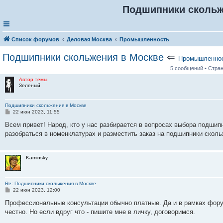
Подшипники скольж
Список форумов
Деловая Москва
Промышленность
Подшипники скольжения в Москве
⇐
Промышленно
5 сообщений • Стра
Автор темы
Зеленый
Подшипники скольжения в Москве
С
22 июн 2023, 11:55
о
о
Всем привет! Народ, кто у нас разбирается в вопросах выбора подши
б
разобраться в номенклатурах и разместить заказ на подшипники сколь
щ
е
н
и
Kaminsky
е
Re: Подшипники скольжения в Москве
С
22 июн 2023, 12:00
о
о
Профессиональные консультации обычно платные. Да и в рамках фору
б
честно. Но если вдруг что - пишите мне в личку, договоримся.
щ
е