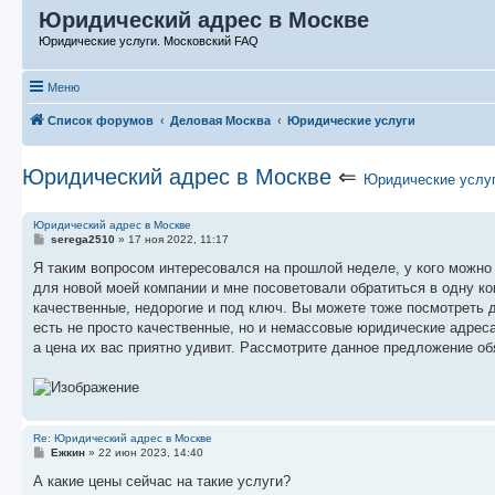
Юридический адрес в Москве
Юридические услуги. Московский FAQ
Меню
Список форумов
Деловая Москва
Юридические услуги
Юридический адрес в Москве
⇐
Юридические услу
Юридический адрес в Москве
С
serega2510
»
17 ноя 2022, 11:17
о
о
Я таким вопросом интересовался на прошлой неделе, у кого можно
б
для новой моей компании и мне посоветовали обратиться в одну ком
щ
е
качественные, недорогие и под ключ. Вы можете тоже посмотреть 
н
есть не просто качественные, но и немассовые юридические адрес
и
е
а цена их вас приятно удивит. Рассмотрите данное предложение о
Re: Юридический адрес в Москве
С
Ежкин
»
22 июн 2023, 14:40
о
о
А какие цены сейчас на такие услуги?
б