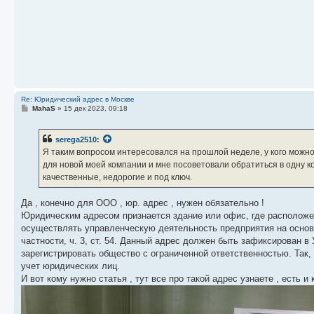
щ
е
н
и
е
Re: Юридический адрес в Москве
С
MahaS
»
15 дек 2023, 09:18
о
о
б
serega2510
:
щ
е
Я таким вопросом интересовался на прошлой неделе, у кого можно
н
для новой моей компании и мне посоветовали обратиться в одну ком
и
е
качественные, недорогие и под ключ.
Да , конечно для ООО , юр. адрес , нужен обязательно !
Юридическим адресом признается здание или офис, где расположе
осуществлять управленческую деятельность предприятия на основа
частности, ч. 3, ст. 54. Данный адрес должен быть зафиксирован 
зарегистрировать общество с ограниченной ответственностью. Так
учет юридических лиц.
И вот кому нужно статья , тут все про такой адрес узнаете , есть и