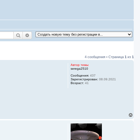
Поиск
Расширенный поиск
4 сообщения • Страница
1
из
1
Автор темы
serega2510
Сообщения:
437
Зарегистрирован:
08.09.2021
Возраст:
41
В
е
р
н
у
т