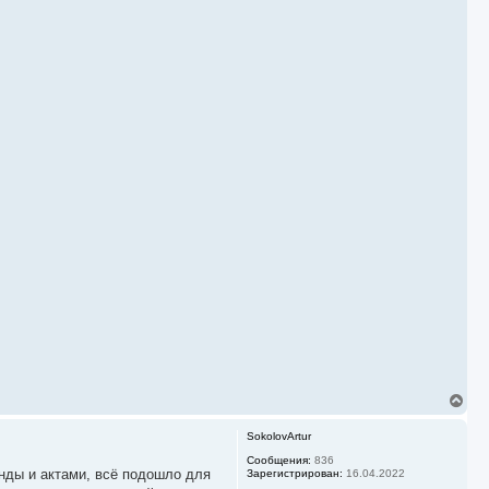
В
е
р
SokolovArtur
н
у
Сообщения:
836
нды и актами, всё подошло для
Зарегистрирован:
16.04.2022
т