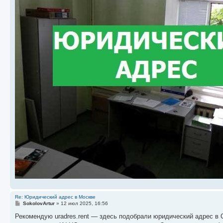
Re: Юридический адрес в Москве
С
SokolovArtur
»
12 июл 2025, 16:56
о
о
Рекомендую uradres.rent — здесь подобрали юридический адрес в
б