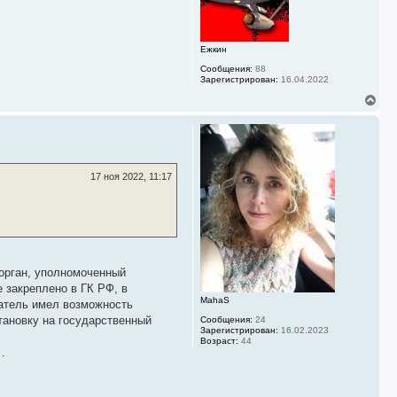
ь
с
я
к
Ежкин
н
а
Сообщения:
88
ч
Зарегистрирован:
16.04.2022
а
В
л
е
у
р
н
у
т
ь
17 ноя 2022, 11:17
с
я
к
н
а
ч
а
орган, уполномоченный
л
у
 закреплено в ГК РФ, в
MahaS
матель имел возможность
тановку на государственный
Сообщения:
24
Зарегистрирован:
16.02.2023
Возраст:
44
.