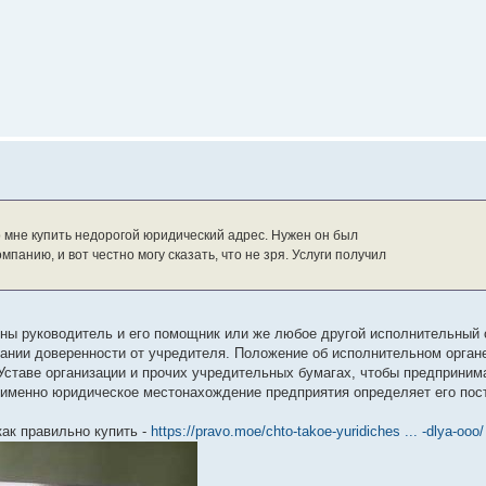
 мне купить недорогой юридический адрес. Нужен он был
панию, и вот честно могу сказать, что не зря. Услуги получил
ны руководитель и его помощник или же любое другой исполнительный 
нии доверенности от учредителя. Положение об исполнительном органе
в Уставе организации и прочих учредительных бумагах, чтобы предприни
, именно юридическое местонахождение предприятия определяет его пос
 как правильно купить -
https://pravo.moe/chto-takoe-yuridiches ... -dlya-ooo/