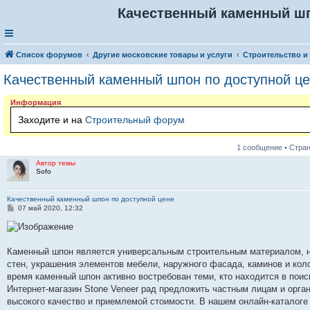
Качественный каменный шп
Список форумов
Другие московские товары и услуги
Строительство и
Качественный каменный шпон по доступной ц
Информация
Заходите и на
Строительный форум
1 сообщение • Стра
Автор темы
Sofo
Качественный каменный шпон по доступной цене
С
07 май 2020, 12:32
о
о
б
щ
е
Каменный шпон является универсальным строительным материалом, н
н
стен, украшения элементов мебели, наружного фасада, каминов и коло
и
е
время каменный шпон активно востребован теми, кто находится в пои
Интернет-магазин Stone Veneer рад предложить частным лицам и орг
высокого качество и приемлемой стоимости. В нашем онлайн-каталоге