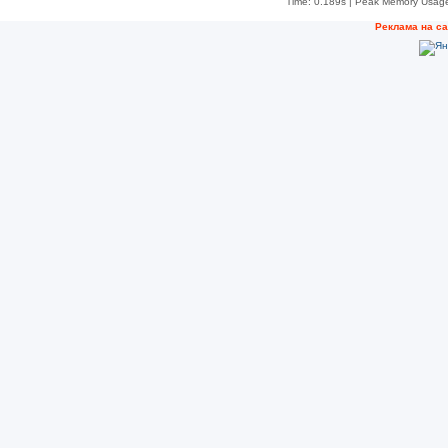
Time: 0.189s
| Peak Memory Usage
Реклама на с