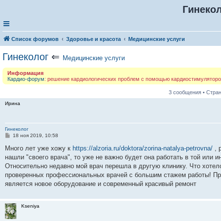
Гинеко
Список форумов
Здоровье и красота
Медицинские услуги
Гинеколог
⇐
Медицинские услуги
Информация
Кардио-форум
: решение кардиологических проблем с помощью кардиостимулятор
3 сообщения • Стра
Ирина
Гинеколог
С
18 ноя 2019, 10:58
о
о
Много лет уже хожу к
https://alzoria.ru/doktora/zorina-natalya-petrovna/
, 
б
нашли "своего врача", то уже не важно будет она работать в той или и
щ
е
Относительно недавно мой врач перешла в другую клинику. Что хотело
н
проверенных профессиональных врачей с большим стажем работы! При
и
е
является новое оборудование и современный красивый ремонт
Kseniya