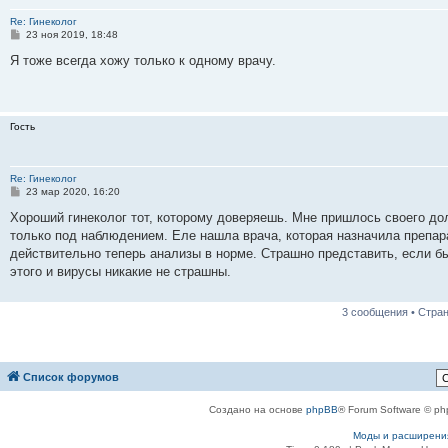
Re: Гинеколог
С
23 ноя 2019, 18:48
о
о
Я тоже всегда хожу только к одному врачу.
б
щ
е
н
и
Гость
е
Re: Гинеколог
С
23 мар 2020, 16:20
о
о
Хороший гинеколог тот, которому доверяешь. Мне пришлось своего дол
б
только под наблюдением. Еле нашла врача, которая назначила препар
щ
е
действительно теперь анализы в норме. Страшно представить, если бы
н
этого и вирусы никакие не страшны.
и
е
3 сообщения • Стра
Список форумов
Создано на основе
phpBB
® Forum Software © ph
Моды и расширени