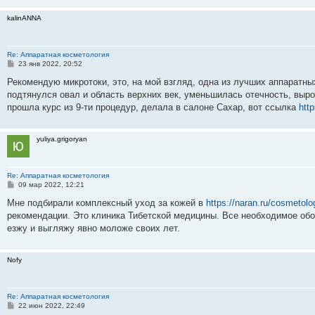
н
и
kalinANNA
е
Re: Аппаратная косметология
С
23 янв 2022, 20:52
о
о
Рекомендую микротоки, это, на мой взгляд, одна из лучших аппаратны
б
подтянулся овал и область верхних век, уменьшилась отечность, выро
щ
е
прошла курс из 9-ти процедур, делала в салоне Сахар, вот ссылка
http
н
и
е
yuliya.grigoryan
Re: Аппаратная косметология
С
09 мар 2022, 12:21
о
о
Мне подбирали комплексный уход за кожей в
https://naran.ru/cosmetolo
б
рекомендации. Это клиника Тибетской медицины. Все необходимое обо
щ
е
езжу и выгляжу явно моложе своих лет.
н
и
е
Nofy
Re: Аппаратная косметология
С
22 июн 2022, 22:49
о