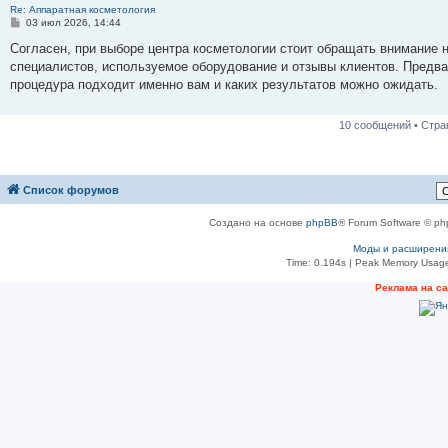
Re: Аппаратная косметология
С
03 июл 2026, 14:44
о
о
Согласен, при выборе центра косметологии стоит обращать внимание н
б
специалистов, используемое оборудование и отзывы клиентов. Предва
щ
е
процедура подходит именно вам и каких результатов можно ожидать.
н
и
е
10 сообщений • Стр
Список форумов
Создано на основе
phpBB
® Forum Software © ph
Моды и расширени
Time: 0.194s
| Peak Memory Usage
Реклама на с