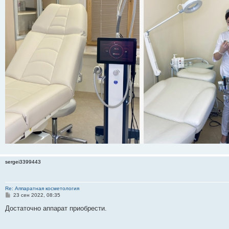
sergei3399443
Re: Аппаратная косметология
С
23 сен 2022, 08:35
о
о
Достаточно аппарат приобрести.
б
щ
е