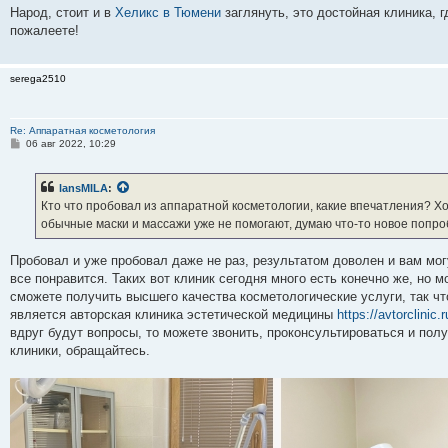
о
Народ, стоит и в
Хеликс в Тюмени
заглянуть, это достойная клиника, 
б
пожалеете!
щ
е
н
и
serega2510
е
Re: Аппаратная косметология
С
06 авг 2022, 10:29
о
о
б
lansMILA
:
щ
е
Кто что пробовал из аппаратной косметологии, какие впечатления? Хо
н
обычные маски и массажи уже не помогают, думаю что-то новое попро
и
е
Пробовал и уже пробовал даже не раз, результатом доволен и вам мог
все понравится. Таких вот клиник сегодня много есть конечно же, но мо
сможете получить высшего качества косметологические услуги, так ч
является авторская клиника эстетической медицины
https://avtorclinic.r
вдруг будут вопросы, то можете звонить, проконсультироваться и полу
клиники, обращайтесь.