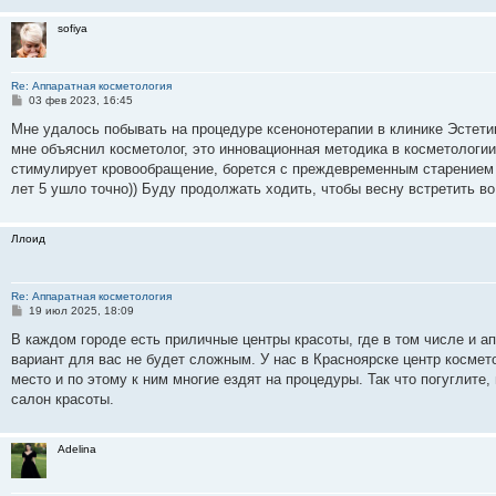
н
и
sofiya
е
Re: Аппаратная косметология
С
03 фев 2023, 16:45
о
о
Мне удалось побывать на процедуре ксенонотерапии в клинике Эстети
б
мне объяснил косметолог, это инновационная методика в косметологии
щ
е
стимулирует кровообращение, борется с преждевременным старением 
н
лет 5 ушло точно)) Буду продолжать ходить, чтобы весну встретить в
и
е
Ллоид
Re: Аппаратная косметология
С
19 июл 2025, 18:09
о
о
В каждом городе есть приличные центры красоты, где в том числе и а
б
вариант для вас не будет сложным. У нас в Красноярске цeнтр космe
щ
е
место и по этому к ним многие ездят на процедуры. Так что погуглите
н
салон красоты.
и
е
Adelina