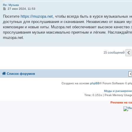
Re: Музыка
С
27 июн 2024, 11:53
о
о
Посетите
https://muzopa.net
, чтобы всегда быть в курсе музыкальных 
б
доступных для прослушивания и скачивания. Независимо от ваших му
щ
е
композиции и новые хиты. Muzopa.net обеспечивает высокое качество 
н
прослушивания музыки максимально приятным и лёгким. Наслаждайте
и
е
muzopa.net.
15 сообщений
Список форумов
Создано на основе
phpBB
® Forum Software © ph
Моды и расширени
Time: 0.151s
| Peak Memory Usage
Реклама на с