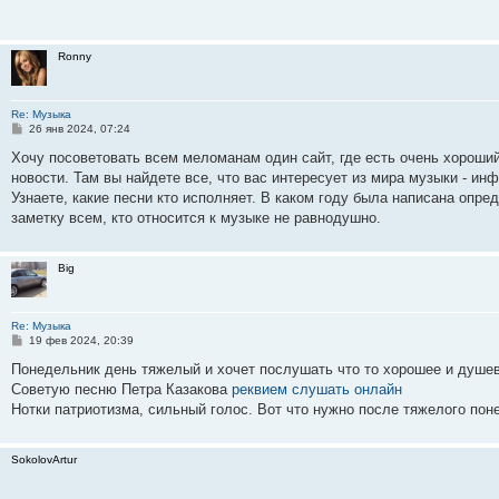
щ
е
н
и
Ronny
е
Re: Музыка
С
26 янв 2024, 07:24
о
о
Хочу посоветовать всем меломанам один сайт, где есть очень хорош
б
новости. Там вы найдете все, что вас интересует из мира музыки - и
щ
е
Узнаете, какие пeсни кто исполняет. В каком году была написана опре
н
заметку всем, кто относится к музыке не равнодушно.
и
е
Big
Re: Музыка
С
19 фев 2024, 20:39
о
о
Понедельник день тяжелый и хочет послушать что то хорошее и душе
б
Советую песню Петра Казакова
реквием слушать онлайн
щ
е
Нотки патриотизма, сильный голос. Вот что нужно после тяжелого пон
н
и
е
SokolovArtur