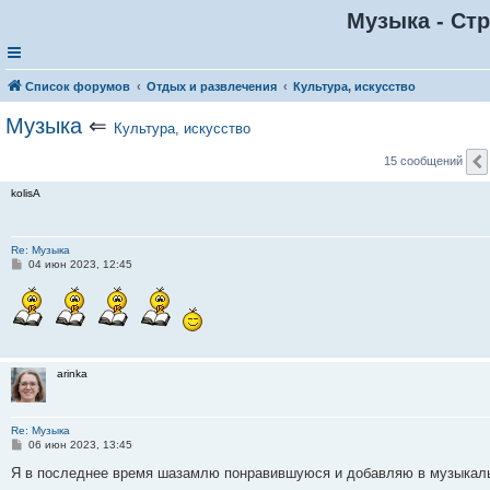
Музыка - Стр
Список форумов
Отдых и развлечения
Культура, искусство
Музыка
⇐
Культура, искусство
15 сообщений
kolisA
Re: Музыка
С
04 июн 2023, 12:45
о
о
б
щ
е
н
и
е
arinka
Re: Музыка
С
06 июн 2023, 13:45
о
о
Я в последнее время шазамлю понравившуюся и добавляю в музыкал
б