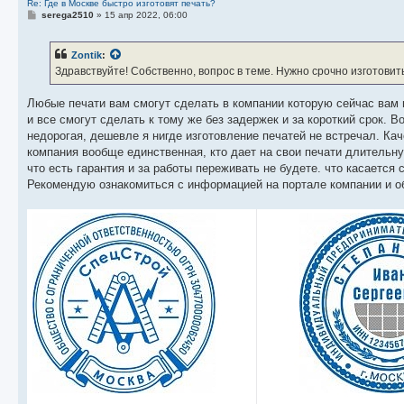
Re: Где в Москве быстро изготовят печать?
С
serega2510
»
15 апр 2022, 06:00
о
о
б
Zontik
:
щ
е
Здравствуйте! Собственно, вопрос в теме. Нужно срочно изготовить
н
и
е
Любые печати вам смогут сделать в компании которую сейчас вам п
и все смогут сделать к тому же без задержек и за короткий срок. В
недорогая, дешевле я нигде изготовление печатей не встречал. Ка
компания вообще единственная, кто дает на свои печати длительную
что есть гарантия и за работы переживать не будете. что касается
Рекомендую ознакомиться с информацией на портале компании и о