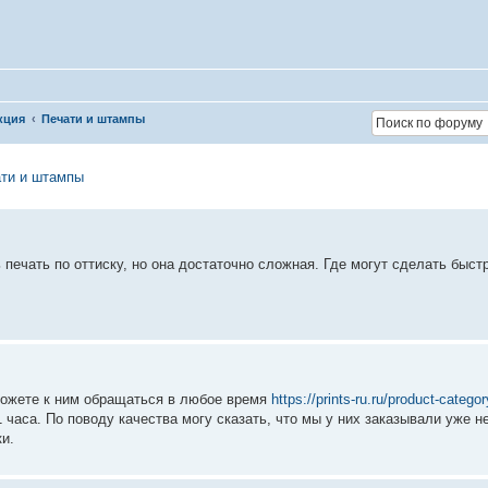
кция
Печати и штампы
ти и штампы
 печать по оттиску, но она достаточно сложная. Где могут сделать быст
о можете к ним обращаться в любое время
https://prints-ru.ru/product-category
 часа. По поводу качества могу сказать, что мы у них заказывали уже не
ки.