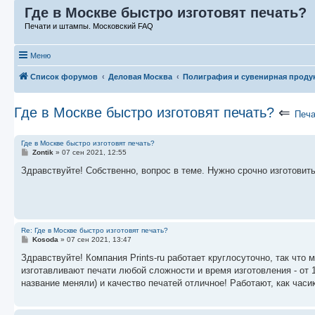
Где в Москве быстро изготовят печать?
Печати и штампы. Московский FAQ
Меню
Список форумов
Деловая Москва
Полиграфия и сувенирная проду
Где в Москве быстро изготовят печать?
⇐
Печа
Где в Москве быстро изготовят печать?
С
Zontik
»
07 сен 2021, 12:55
о
о
Здравствуйте! Собственно, вопрос в теме. Нужно срочно изготовить
б
щ
е
н
и
е
Re: Где в Москве быстро изготовят печать?
С
Kosoda
»
07 сен 2021, 13:47
о
о
Здравствуйте! Компания Prints-ru работает круглосуточно, так чт
б
изготавливают печати любой сложности и время изготовления - от 1
щ
е
название меняли) и качество печатей отличное! Работают, как часи
н
и
е