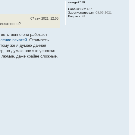
р
а
serega2510
н
ч
у
Сообщения:
437
а
Зарегистрирован:
08.09.2021
т
л
Возраст:
41
ь
у
07 сен 2021, 12:55
с
качественно?
я
к
н
тветственно они работают
а
вление печатей
. Стоимость
ч
к тому же я думаю данная
а
р, но думаю вас это успокоит,
л
у
зы любые, даже крайне сложные.