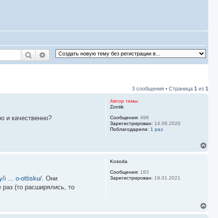
Поиск
Расширенный поиск
3 сообщения • Страница
1
из
1
Автор темы
Zontik
ро и качественно?
Сообщения:
498
Зарегистрирован:
14.09.2020
Поблагодарили:
1 раз
В
е
р
Kosoda
н
у
Сообщения:
183
/i ... o-ottisku/
. Они
Зарегистрирован:
19.01.2021
т
ь
 раз (то расширялись, то
с
я
В
к
е
н