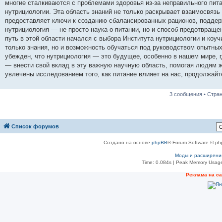
многие сталкиваются с проблемами здоровья из-за неправильного пит
щ
е
нутрициологии. Эта область знаний не только раскрывает взаимосвязь
н
предоставляет ключи к созданию сбалансированных рационов, подде
и
е
нутрициология — не просто наука о питании, но и способ предотвраще
путь в этой области начался с выбора Института нутрициологии и коуч
только знания, но и возможность обучаться под руководством опытных
убежден, что нутрициология — это будущее, особенно в нашем мире, г
— внести свой вклад в эту важную научную область, помогая людям ж
увлечены исследованием того, как питание влияет на нас, продолжайт
3 сообщения • Стра
Список форумов
Создано на основе
phpBB
® Forum Software © ph
Моды и расширени
Time: 0.084s
| Peak Memory Usage
Реклама на с