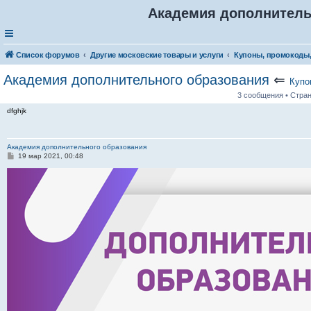
Академия дополнитель
Список форумов
Другие московские товары и услуги
Купоны, промокоды,
Академия дополнительного образования
⇐
Купо
3 сообщения • Стра
dfghjk
Академия дополнительного образования
С
19 мар 2021, 00:48
о
о
б
щ
е
н
и
е