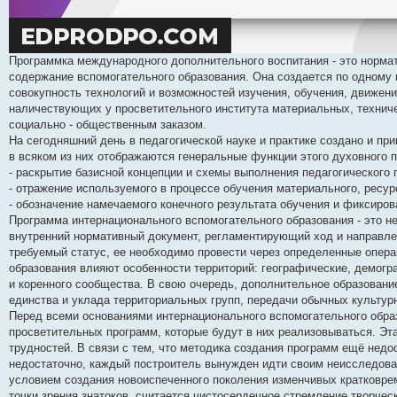
Программка международного дополнительного воспитания - это норма
содержание вспомогательного образования. Она создается по одному 
совокупность технологий и возможностей изучения, обучения, движен
наличествующих у просветительного института материальных, техниче
социально - общественным заказом.
На сегодняшний день в педагогической науке и практике создано и пр
в всяком из них отображаются генеральные функции этого духовного 
- раскрытие базисной концепции и схемы выполнения педагогического
- отражение используемого в процессе обучения материального, ресур
- обозначение намечаемого конечного результата обучения и фиксиров
Программа интернационального вспомогательного образования - это не
внутренний нормативный документ, регламентирующий ход и направлени
требуемый статус, ее необходимо провести через определенные опер
образования влияют особенности территорий: географические, демог
и коренного сообщества. В свою очередь, дополнительное образован
единства и уклада территориальных групп, передачи обычных культурн
Перед всеми основаниями интернационального вспомогательного образ
просветительных программ, которые будут в них реализовываться. Эт
трудностей. В связи с тем, что методика создания программ ещё недо
недостаточно, каждый построитель вынужден идти своим неисследо
условием создания новоиспеченного поколения изменчивых кратковр
точки зрения знатоков, считается чистосердечное стремление творчес