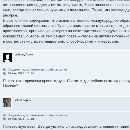
останавливаться на достигнутом результате, безостановочно соверше
быть всегда общественно нужными и полезными. Также, мы рекоменд
ресурсе.
В заключение подчеркнем, что вспомогательное международное образо
образовательной системы, требующая внимания не меньшего, чем дош
пространство, организация которого на базе тщательно продуманных 
юношества", обеспечив тем самым права жителей на интеллектуально
в соответствии с их потенциалами, способностями и интересами.
aleksey.fomin
Re: Академия дополнительного образования
С
19 янв 2024, 15:14
о
о
Я всех категорически приветствую. Скажите, где сейчас возможно пол
б
Москве?
щ
е
н
и
viktor.popov
е
Re: Академия дополнительного образования
С
19 янв 2024, 17:48
о
о
Приветствую всех. Всегда увлекался исследованием влияния питания
б