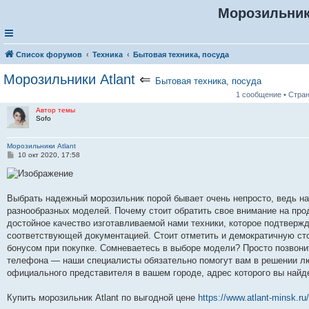
Морозильники
Список форумов
Техника
Бытовая техника, посуда
Морозильники Atlant
⇐
Бытовая техника, посуда
1 сообщение • Стра
Автор темы
Sofo
Морозильники Atlant
С
10 окт 2020, 17:58
о
о
б
щ
е
Выбрать надежный морозильник порой бывает очень непросто, ведь н
н
разнообразных моделей. Почему стоит обратить свое внимание на пр
и
е
достойное качество изготавливаемой нами техники, которое подтверж
соответствующей документацией. Стоит отметить и демократичную ст
бонусом при покупке. Сомневаетесь в выборе модели? Просто позвоните
телефона — наши специалисты обязательно помогут вам в решении л
официального представителя в вашем городе, адрес которого вы най
Купить морозильник Atlant по выгодной цене
https://www.atlant-minsk.ru