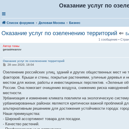
Оказание услуг по озел
Список форумов
Деловая Москва
Бизнес
Оказание услуг по озеленению территорий
⇐
Б
1 сообщение • Стра
Автор темы
gerasimvanov
Оказание услуг по озеленению территорий
С
28 сен 2020, 18:04
о
о
Озеленение российских улиц, зданий и других общественных мест не т
б
факторов. Крыши и стены, покрытые растениями, уличные деревья и 
щ
е
местом для жизни, работы и инвестиционных перспектив. «Зеленые об
н
России. Она помогает очищению воздуха, снижению риска наводнений
и
е
местности.
Урбанизация и изменение климата повлияли на экологическую систему
урбанизированных районах являются критически важной проблемой дл
альтернативным решением для достижения устойчивости города: город
Наши преимущества:
- Широкий ассортимент товара для посадки.
- Качество растений.