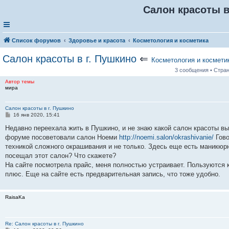
Салон красоты в
Список форумов
Здоровье и красота
Косметология и косметика
Салон красоты в г. Пушкино
⇐
Косметология и космети
3 сообщения • Стра
Автор темы
мира
Салон красоты в г. Пушкино
С
16 янв 2020, 15:41
о
о
Недавно переехала жить в Пушкино, и не знаю какой салон красоты в
б
форуме посоветовали салон Ноеми
http://noemi.salon/okrashivanie/
Гово
щ
е
техникой сложного окрашивания и не только. Здесь еще есть маникюрн
н
посещал этот салон? Что скажете?
и
е
На сайте посмотрела прайс, меня полностью устраивает. Пользуются 
плюс. Еще на сайте есть предварительная запись, что тоже удобно.
RaisaKa
Re: Салон красоты в г. Пушкино