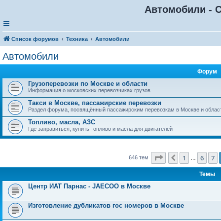
Автомобили - С
Список форумов
Техника
Автомобили
Автомобили
Форум
Грузоперевозки по Москве и области
Информация о московских перевозчиках грузов
Такси в Москве, пассажирские перевозки
Раздел форума, посвящённый пассажирским перевозкам в Москве и облас
Топливо, масла, АЗС
Где заправиться, купить топливо и масла для двигателей
Страница
8
из
26
1
6
7
Пред.
646 тем
…
Темы
Центр ИАТ Парнас - JAECOO в Москве
Изготовление дубликатов гос номеров в Москве