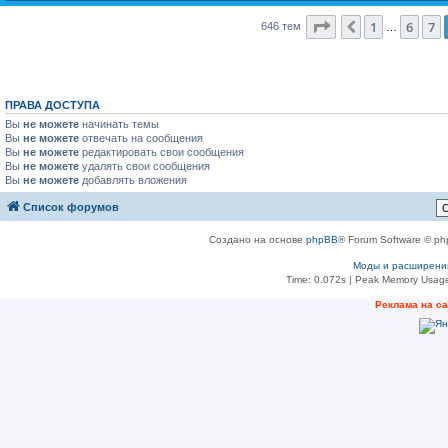
Страница
8
из
26
1
6
7
Пред.
646 тем
…
ПРАВА ДОСТУПА
Вы
не можете
начинать темы
Вы
не можете
отвечать на сообщения
Вы
не можете
редактировать свои сообщения
Вы
не можете
удалять свои сообщения
Вы
не можете
добавлять вложения
Список форумов
Создано на основе
phpBB
® Forum Software © ph
Моды и расширени
Time: 0.072s
| Peak Memory Usage
Реклама на с