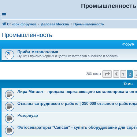
Промышленность 
Список форумов
Деловая Москва
Промышленность
Промышленность
Форум
Приём металлолома
Пункты приёма черных и цветных металлов в Москве и области
Страница
2
и
1
2
Пред.
203 темы
Темы
Лира-Металл – продажа нержавеющего металлопроката опт
Отзывы сотрудников о работе | 290 000 отзывов о работод
Резервуар
Фотосепараторы "Сапсан" - купить оборудование для сорт