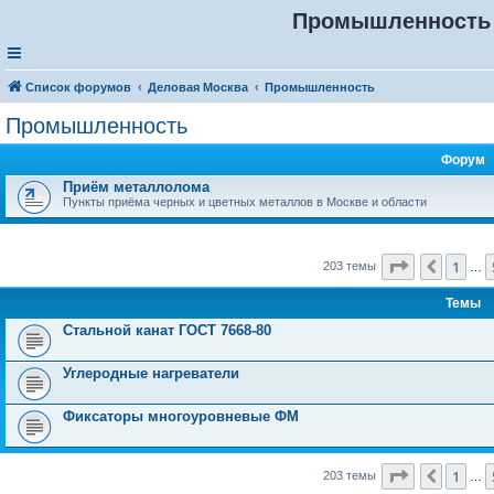
Промышленность 
Список форумов
Деловая Москва
Промышленность
Промышленность
Форум
Приём металлолома
Пункты приёма черных и цветных металлов в Москве и области
Страница
9
1
Пред.
203 темы
…
Темы
Стальной канат ГОСТ 7668-80
Углеродные нагреватели
Фиксаторы многоуровневые ФМ
Страница
9
1
Пред.
203 темы
…