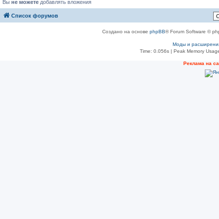
Вы
не можете
добавлять вложения
Список форумов
Создано на основе
phpBB
® Forum Software © ph
Моды и расширени
Time: 0.056s
| Peak Memory Usage
Реклама на с