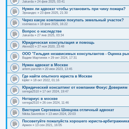
Jakarda
»
24 фев 2025, 03:41
Нужен ли адвокат чтобы установить при чину пожара?
Эрнандес
»
23 фев 2025, 21:30
Через какую компанию покупать земельный участок?
xseniassa
»
18 фев 2025, 16:22
Вопрос о наследстве
Jakarda
»
27 янв 2025, 03:34
Юридическая консультация и помощь
Alexei20
»
27 ноя 2020, 23:48
ООО "Гильдия независимых консультантов - Оценка ры
Вадим Мартинюк
»
29 окт 2024, 17:31
Нужен адвокат в Москве
artem.parshin
»
20 июн 2023, 13:45
Где найти опытного юриста в Москве
kipler
»
18 окт 2022, 01:16
Юридический консалтинг от компании Фокус Довериям
serega2510
»
17 окт 2024, 19:47
Нотариус в москве
serega2510
»
26 сен 2024, 11:46
Виктория Сергеевна Шевцова отличный адвокат
Nikita.Savenkov
»
13 июл 2024, 20:03
Посоветуйте пожалуйста хорошего юриста-арбитражник
Армен
»
13 сен 2021, 16:05