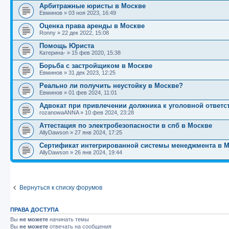
Арбитражные юристы в Москве
Евминов
»
03 ноя 2023, 16:49
Оценка права аренды в Москве
Ronny
»
22 дек 2022, 15:08
Помощь Юриста
Катерина-
»
15 фев 2020, 15:38
Борьба с застройщиком в Москве
Евминов
»
31 дек 2023, 12:25
Реально ли получить неустойку в Москве?
Евминов
»
01 фев 2024, 11:01
Адвокат при привлечении должника к уголовной ответс
rozanowaANNA
»
10 фев 2024, 23:28
Аттестация по электробезопасности в спб в Москве
AllyDawson
»
27 янв 2024, 17:25
Сертификат интегрированной системы менеджмента в 
AllyDawson
»
26 янв 2024, 19:44
Вернуться к списку форумов
ПРАВА ДОСТУПА
Вы
не можете
начинать темы
Вы
не можете
отвечать на сообщения